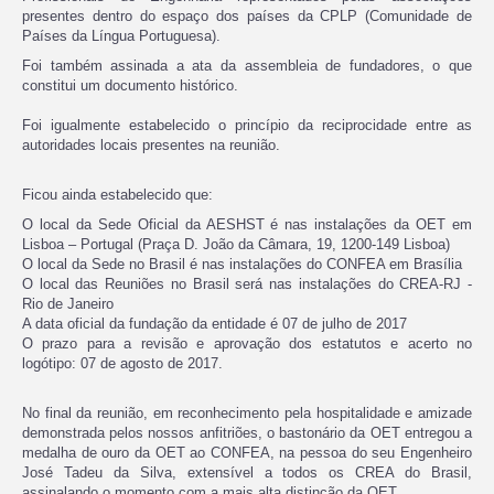
presentes dentro do espaço dos países da CPLP (Comunidade de
Países da Língua Portuguesa).
Foi também assinada a ata da assembleia de fundadores, o que
constitui um documento histórico.
Foi igualmente estabelecido o princípio da reciprocidade entre as
autoridades locais presentes na reunião.
Ficou ainda estabelecido que:
O local da Sede Oficial da AESHST é nas instalações da OET em
Lisboa – Portugal (Praça D. João da Câmara, 19, 1200-149 Lisboa)
O local da Sede no Brasil é nas instalações do CONFEA em Brasília
O local das Reuniões no Brasil será nas instalações do CREA-RJ -
Rio de Janeiro
A data oficial da fundação da entidade é 07 de julho de 2017
O prazo para a revisão e aprovação dos estatutos e acerto no
logótipo: 07 de agosto de 2017.
No final da reunião, em reconhecimento pela hospitalidade e amizade
demonstrada pelos nossos anfitriões, o bastonário da OET entregou a
medalha de ouro da OET ao CONFEA, na pessoa do seu Engenheiro
José Tadeu da Silva, extensível a todos os CREA do Brasil,
assinalando o momento com a mais alta distinção da OET.