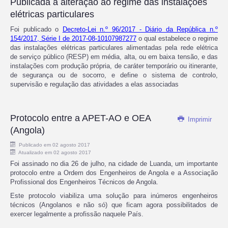
Publicada a alteração ao regime das instalações
elétricas particulares
Foi publicado o
Decreto-Lei n.º 96/2017 - Diário da República n.º
154/2017, Série I de 2017-08-10107987277
o qual estabelece o regime
das instalações elétricas particulares alimentadas pela rede elétrica
de serviço público (RESP) em média, alta, ou em baixa tensão, e das
instalações com produção própria, de caráter temporário ou itinerante,
de segurança ou de socorro, e define o sistema de controlo,
supervisão e regulação das atividades a elas associadas
Protocolo entre a APET-AO e OEA
Imprimir
(Angola)
Publicado em 02 agosto 2017
Atualizado em 02 agosto 2017
Foi assinado no dia 26 de julho, na cidade de Luanda, um importante
protocolo entre a Ordem dos Engenheiros de Angola e a Associação
Profissional dos Engenheiros Técnicos de Angola.
Este protocolo viabiliza uma solução para inúmeros engenheiros
técnicos (Angolanos e não só) que ficam agora possibilitados de
exercer legalmente a profissão naquele País.