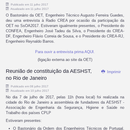
Publicado em 11 julho 2017
Atualizado em 11 julho 2017
O Bastonário da OET, Engenheiro Técnico Augusto Ferreira Guedes,
deu uma entrevista à Radio CREA por ocasião da participação da
OET no SsOA2017. Estiveram igualmente presentes, o Presidente do
CONFEA, Engenheiro José Tadeu da Silva, o Presidente do CREA-
DF, Engenheiro Flávio Correia de Sousa, e o Presidente do CREA-RJ,
Engenheiro Reynaldo Barros.
Para ouvir a entrevista prima AQUI.
(ligação externa ao site da OET)
Reunião de constituição da AESHST,
Imprimir
no Rio de Janeiro
Publicado em 08 julho 2017
Atualizado em 10 julho 2017
No dia 7 de julho de 2017, pelas 11h (hora local) foi realizada na
cidade do Rio de Janeiro a assembleia de fundadores da AESHST -
Associação de Engenharia da Segurança, Higiene e Saúde no
Trabalho dos países CPLP
Estiveram presentes:
O Bastonário da Ordem dos Engenheiros Técnicos de Portugal,