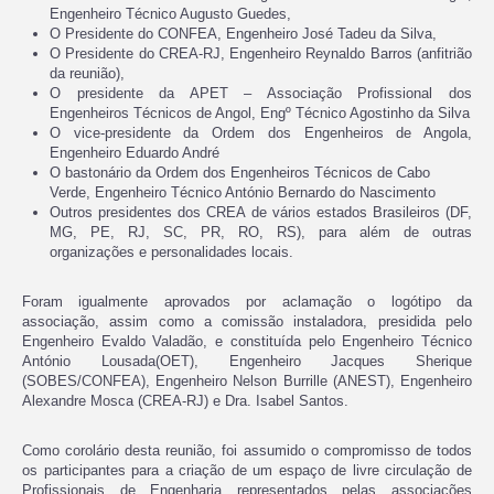
Engenheiro Técnico Augusto Guedes,
O Presidente do CONFEA, Engenheiro José Tadeu da Silva,
O Presidente do CREA-RJ, Engenheiro Reynaldo Barros (anfitrião
da reunião),
O presidente da APET – Associação Profissional dos
Engenheiros Técnicos de Angol, Engº Técnico Agostinho da Silva
O vice-presidente da Ordem dos Engenheiros de Angola,
Engenheiro Eduardo André
O bastonário da Ordem dos Engenheiros Técnicos de Cabo
Verde, Engenheiro Técnico António Bernardo do Nascimento
Outros presidentes dos CREA de vários estados Brasileiros (DF,
MG, PE, RJ, SC, PR, RO, RS), para além de outras
organizações e personalidades locais.
Foram igualmente aprovados por aclamação o logótipo da
associação, assim como a comissão instaladora, presidida pelo
Engenheiro Evaldo Valadão, e constituída pelo Engenheiro Técnico
António Lousada(OET), Engenheiro Jacques Sherique
(SOBES/CONFEA), Engenheiro Nelson Burrille (ANEST), Engenheiro
Alexandre Mosca (CREA-RJ) e Dra. Isabel Santos.
Como corolário desta reunião, foi assumido o compromisso de todos
os participantes para a criação de um espaço de livre circulação de
Profissionais de Engenharia representados pelas associações