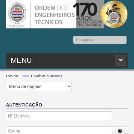
Pesquisar...
MENU
PESQ. MEMBROS
Está em...
Início
Notícias publicadas
ESTATUTO
AUTENTICAÇÃO
CONTACTOS
SEDAP