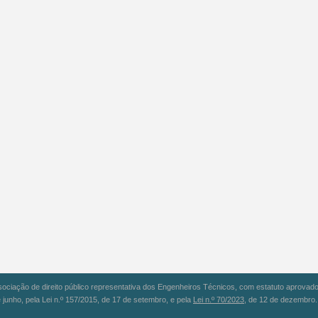
iação de direito público representativa dos Engenheiros Técnicos, com estatuto aprovado 
 junho, pela Lei n.º 157/2015, de 17 de setembro, e pela
Lei n.º 70/2023
, de 12 de dezembro.