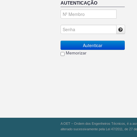
AUTENTICAÇÃO
Autenticar
Memorizar
A OET – Ordem dos Engenheiros Técnicos, é a assoc
alterado sucessivamente pela Lei 47/2011, de 27 de