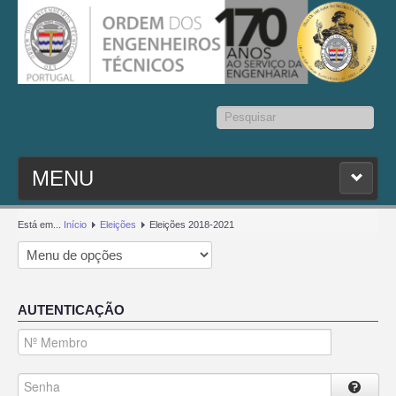
Pesquisar...
MENU
PESQ. MEMBROS
Está em...
Início
Eleições
Eleições 2018-2021
ESTATUTO
AUTENTICAÇÃO
CONTACTOS
SEDAP