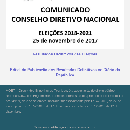
Resultados Definitivos das Eleições
Edital da Publicação dos Resultados Definitivos no Diário da
República
A OET – Ordem dos Engenheiros Técnicos, é a associação de direito público
representativa dos Engenheiros Técnicos, com estatuto aprovado pelo Decreto-Lei
n.º 349/99, de 2 de setembro, alterado sucessivamente pela Lei 47/2011, de 27 de
junho, pela Lei n.º 157/2015, de 17 de setembro, e pela
Lei n.º 70/2023
, de 12 de
dezembro.
Termos de utilização do site www.oet.pt