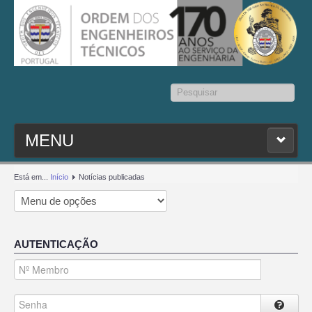
Pesquisar...
MENU
PESQ. MEMBROS
Está em...
Início
Notícias publicadas
ESTATUTO
AUTENTICAÇÃO
CONTACTOS
SEDAP