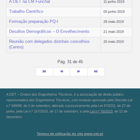
A OET na CM Funchal
11 junho 2019
Trabalho Científico
05 junho 2019
Formação preparação PQ-I
28 maio 2019
Desafios Demográficos – O Envelhecimento
21 maio 2019
Reunião com delegados distritais concelhios
20 maio 2019
(Centro)
Pág. 31 de 45
A OET – Ordem dos Engenheiros Técnicos, é a associação de direito público
representativa dos Engenheiros Técnicos, com estatuto aprovado pelo Decreto-Lei
n.º 349/99, de 2 de setembro, alterado sucessivamente pela Lei 47/2011, de 27 de
junho, pela Lei n.º 157/2015, de 17 de setembro, e pela
Lei n.º 70/2023
, de 12 de
dezembro.
Termos de utilização do site www.oet.pt