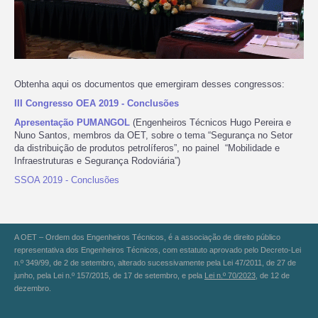
Obtenha aqui os documentos que emergiram desses congressos:
III Congresso OEA 2019 - Conclusões
Apresentação PUMANGOL
(Engenheiros Técnicos Hugo Pereira e
Nuno Santos, membros da OET, sobre o tema “Segurança no Setor
da distribuição de produtos petrolíferos”, no painel “Mobilidade e
Infraestruturas e Segurança Rodoviária”)
SSOA 2019 - Conclusões
A OET – Ordem dos Engenheiros Técnicos, é a associação de direito público
representativa dos Engenheiros Técnicos, com estatuto aprovado pelo Decreto-Lei
n.º 349/99, de 2 de setembro, alterado sucessivamente pela Lei 47/2011, de 27 de
junho, pela Lei n.º 157/2015, de 17 de setembro, e pela
Lei n.º 70/2023
, de 12 de
dezembro.