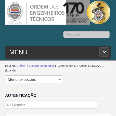
Pesquisar...
MENU
PESQ. MEMBROS
Está em...
Início
Notícias publicadas
Congressos OE Angola e SSOA2019
(Luanda)
ESTATUTO
CONTACTOS
AUTENTICAÇÃO
SEDAP