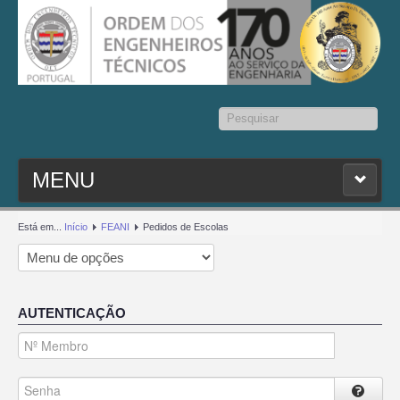
Pesquisar...
MENU
PESQ. MEMBROS
Está em...
Início
FEANI
Pedidos de Escolas
ESTATUTO
AUTENTICAÇÃO
CONTACTOS
SEDAP