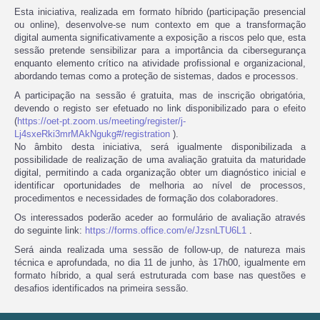
Esta iniciativa, realizada em formato híbrido (participação presencial
ou online), desenvolve-se num contexto em que a transformação
digital aumenta significativamente a exposição a riscos pelo que, esta
sessão pretende sensibilizar para a importância da cibersegurança
enquanto elemento crítico na atividade profissional e organizacional,
abordando temas como a proteção de sistemas, dados e processos.
A participação na sessão é gratuita, mas de inscrição obrigatória,
devendo o registo ser efetuado no link disponibilizado para o efeito
(
https://oet-pt.zoom.us/meeting/register/j-
Lj4sxeRki3mrMAkNgukg#/registration
).
No âmbito desta iniciativa, será igualmente disponibilizada a
possibilidade de realização de uma avaliação gratuita da maturidade
digital, permitindo a cada organização obter um diagnóstico inicial e
identificar oportunidades de melhoria ao nível de processos,
procedimentos e necessidades de formação dos colaboradores.
Os interessados poderão aceder ao formulário de avaliação através
do seguinte link:
https://forms.office.com/e/JzsnLTU6L1
.
Será ainda realizada uma sessão de follow-up, de natureza mais
técnica e aprofundada, no dia 11 de junho, às 17h00, igualmente em
formato híbrido, a qual será estruturada com base nas questões e
desafios identificados na primeira sessão.