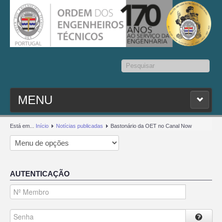
Pesquisar...
MENU
PESQ. MEMBROS
Está em...
Início
Notícias publicadas
Bastonário da OET no Canal Now
ESTATUTO
AUTENTICAÇÃO
CONTACTOS
SEDAP