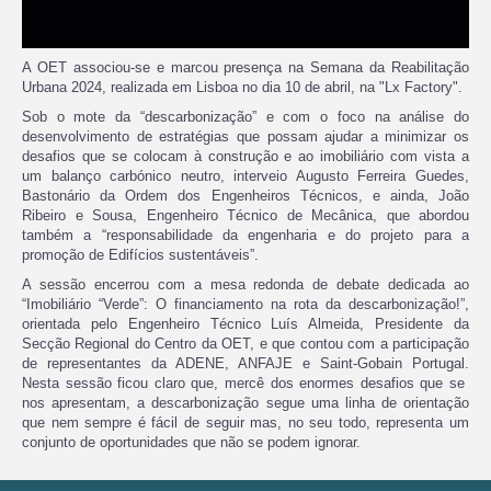
A OET associou-se e marcou presença na Semana da Reabilitação
Urbana 2024, realizada em Lisboa no dia 10 de abril, na "Lx Factory".
Sob o mote da “descarbonização” e com o foco na análise do
desenvolvimento de estratégias que possam ajudar a minimizar os
desafios que se colocam à construção e ao imobiliário com vista a
um balanço carbónico neutro, interveio Augusto Ferreira Guedes,
Bastonário da Ordem dos Engenheiros Técnicos, e ainda, João
Ribeiro e Sousa, Engenheiro Técnico de Mecânica, que abordou
também a “responsabilidade da engenharia e do projeto para a
promoção de Edifícios sustentáveis”.
A sessão encerrou com a mesa redonda de debate dedicada ao
“Imobiliário “Verde”: O financiamento na rota da descarbonização!”,
orientada pelo Engenheiro Técnico Luís Almeida, Presidente da
Secção Regional do Centro da OET, e que contou com a participação
de representantes da ADENE, ANFAJE e Saint-Gobain Portugal.
Nesta sessão ficou claro que, mercê dos enormes desafios que se
nos apresentam, a descarbonização segue uma linha de orientação
que nem sempre é fácil de seguir mas, no seu todo, representa um
conjunto de oportunidades que não se podem ignorar.