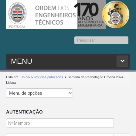
Pesquisar...
MENU
PESQ. MEMBROS
Está em...
Início
Notícias publicadas
Semana da Reabilitação Urbana 2024 -
Lisboa
ESTATUTO
CONTACTOS
AUTENTICAÇÃO
SEDAP