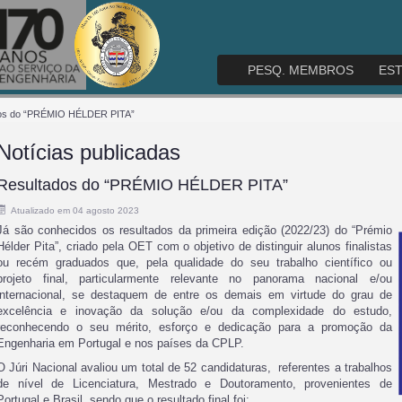
PESQ. MEMBROS
ES
os do “PRÉMIO HÉLDER PITA”
Notícias publicadas
Resultados do “PRÉMIO HÉLDER PITA”
Atualizado em 04 agosto 2023
Já são conhecidos os resultados da primeira edição (2022/23) do “Prémio
Hélder Pita”, criado pela OET com o objetivo de distinguir alunos finalistas
ou recém graduados que, pela qualidade do seu trabalho científico ou
projeto final, particularmente relevante no panorama nacional e/ou
internacional, se destaquem de entre os demais em virtude do grau de
excelência e inovação da solução e/ou da complexidade do estudo,
reconhecendo o seu mérito, esforço e dedicação para a promoção da
Engenharia em Portugal e nos países da CPLP.
O Júri Nacional avaliou um total de 52 candidaturas, referentes a trabalhos
de nível de Licenciatura, Mestrado e Doutoramento, provenientes de
Portugal e Brasil, sendo que o resultado final foi: