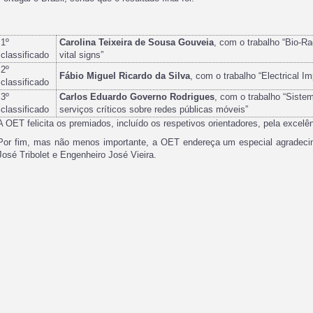
1º
Carolina Teixeira de Sousa Gouveia
, com o trabalho “Bio-Ra
classificado
vital signs”
2º
Fábio Miguel Ricardo da Silva
, com o trabalho “Electrical
classificado
3º
Carlos Eduardo Governo Rodrigues
, com o trabalho “Siste
classificado
serviços críticos sobre redes públicas móveis”
A OET felicita os premiados, incluído os respetivos orientadores, pela excelê
Por fim, mas não menos importante, a OET endereça um especial agradecim
José Tribolet e Engenheiro José Vieira.