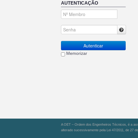
AUTENTICAÇÃO
Autenticar
Memorizar
A OET – Ordem dos Engenheiros Técnicos, é a assoc
alterado sucessivamente pela Lei 47/2011, de 27 de