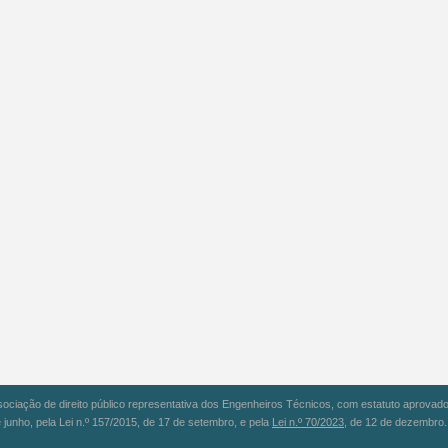
iação de direito público representativa dos Engenheiros Técnicos, com estatuto aprovado 
 junho, pela Lei n.º 157/2015, de 17 de setembro, e pela
Lei n.º 70/2023
, de 12 de dezembro.