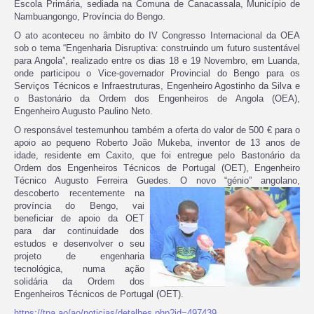
Escola Primária, sediada na Comuna de Canacassala, Município de
Nambuangongo, Província do Bengo.
O ato aconteceu no âmbito do IV Congresso Internacional da OEA
sob o tema “Engenharia Disruptiva: construindo um futuro sustentável
para Angola”, realizado entre os dias 18 e 19 Novembro, em Luanda,
onde participou o Vice-governador Provincial do Bengo para os
Serviços Técnicos e Infraestruturas, Engenheiro Agostinho da Silva e
o Bastonário da Ordem dos Engenheiros de Angola (OEA),
Engenheiro Augusto Paulino Neto.
O responsável testemunhou também a oferta do valor de 500 € para o
apoio ao pequeno Roberto João Mukeba, inventor de 13 anos de
idade, residente em Caxito, que foi entregue pelo Bastonário da
Ordem dos Engenheiros Técnicos de Portugal (OET), Engenheiro
Técnico Augusto Ferreira Guedes.
O novo “génio” angolano,
descoberto recentemente na
província do Bengo, vai
beneficiar de apoio da OET
para dar continuidade dos
estudos e desenvolver o seu
projeto de engenharia
tecnológica, numa ação
solidária da Ordem dos
Engenheiros Técnicos de Portugal (OET).
https://tpa.ao/ao/noticias/detalhes.php?id=497439