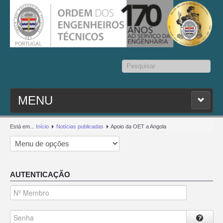
Pesquisar...
MENU
PESQ. MEMBROS
Está em...
Início
Notícias publicadas
Apoio da OET a Angola
ESTATUTO
AUTENTICAÇÃO
CONTACTOS
SEDAP