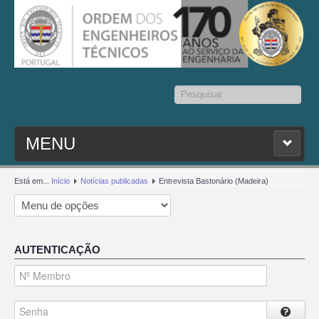
Pesquisar...
MENU
PESQ. MEMBROS
Está em...
Início
Notícias publicadas
Entrevista Bastonário (Madeira)
ESTATUTO
AUTENTICAÇÃO
CONTACTOS
SEDAP