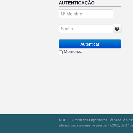
AUTENTICAÇÃO
Autenticar
Memorizar
A OET – Ordem dos Engenheiros Técnicos, é a assoc
alterado sucessivamente pela Lei 47/2011, de 27 de