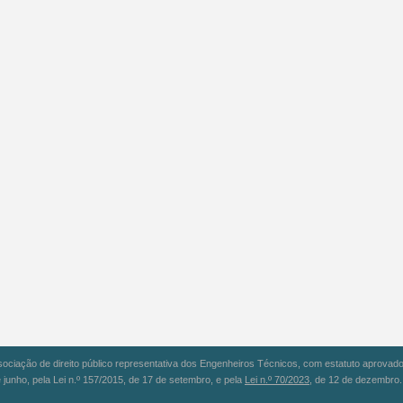
iação de direito público representativa dos Engenheiros Técnicos, com estatuto aprovado 
 junho, pela Lei n.º 157/2015, de 17 de setembro, e pela
Lei n.º 70/2023
, de 12 de dezembro.