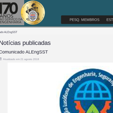
PESQ. MEMBROS
ES
ado ALEngSST
Notícias publicadas
Comunicado ALEngSST
Atualizado em 21 agosto 2018