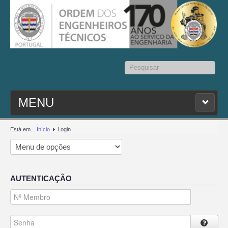
Pesquisar...
MENU
PESQ. MEMBROS
Está em...
Início
Login
ESTATUTO
AUTENTICAÇÃO
CONTACTOS
SEDAP